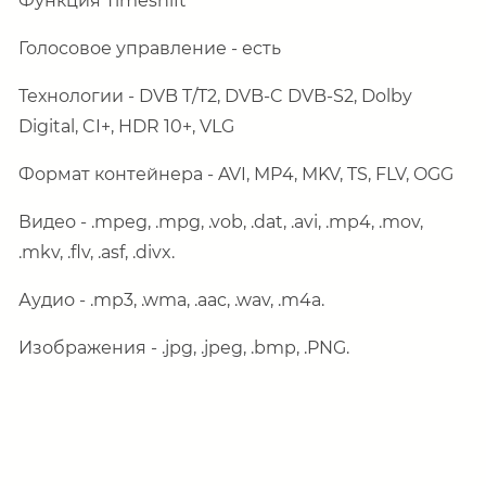
Функция
Timeshift
Голосовое управление - есть
Технологии - DVB T/T2, DVB-C DVB-S2, Dolby
Digital, CI+, HDR 10+, VLG
Формат контейнера - AVI, MP4, MKV, TS, FLV, OGG
Видео - .mpeg, .mpg, .vob, .dat, .avi, .mp4, .mov,
.mkv, .flv, .asf, .divx.
Аудио - .mp3, .wma, .aac, .wav, .m4a.
Изображения - .jpg, .jpeg, .bmp, .PNG.