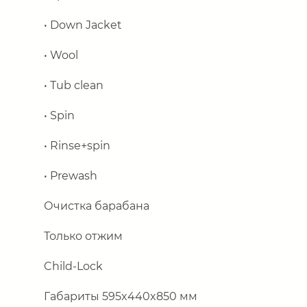
• Down Jacket
• Wool
• Tub clean
• Spin
• Rinse+spin
• Prewash
Очистка барабана
Только отжим
Child
-
Lock
Габариты 595
x
440
x
850 мм